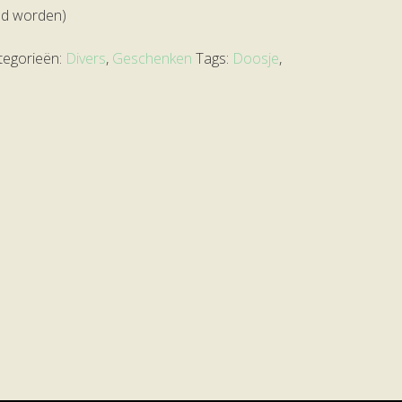
ld worden)
tegorieën:
Divers
,
Geschenken
Tags:
Doosje
,