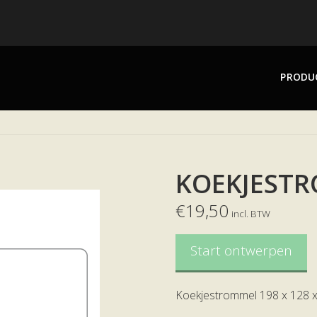
PRODU
KOEKJEST
€
19,50
incl. BTW
Start ontwerpen
Koekjestrommel 198 x 128 