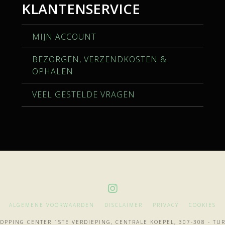
KLANTENSERVICE
MIJN ACCOUNT
BEZORGEN, VERZENDKOSTEN &
OPHALEN
VEEL GESTELDE VRAGEN
ALGEMENE VOORWAARDEN
DISCLAIMER
PRIVACY
COOKIES
OPPING CENTER 1STE VERDIEPING, CENTRALE KOEPEL, 307-308 - T