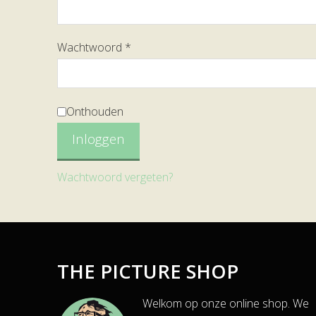
Wachtwoord
*
Onthouden
Inloggen
Wachtwoord vergeten?
THE PICTURE SHOP
Welkom op onze online shop. We