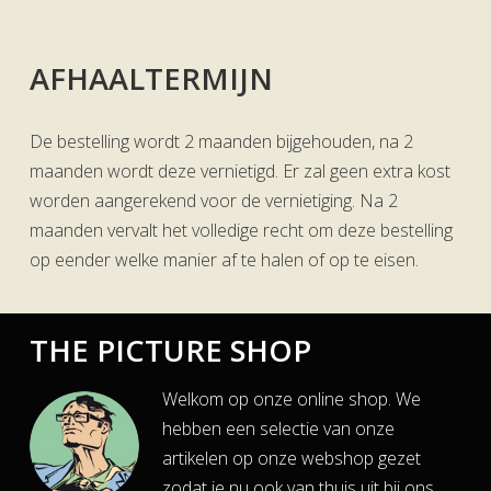
AFHAALTERMIJN
De bestelling wordt 2 maanden bijgehouden, na 2
maanden wordt deze vernietigd. Er zal geen extra kost
worden aangerekend voor de vernietiging. Na 2
maanden vervalt het volledige recht om deze bestelling
op eender welke manier af te halen of op te eisen.
THE PICTURE SHOP
Welkom op onze online shop. We
hebben een selectie van onze
artikelen op onze webshop gezet
zodat je nu ook van thuis uit bij ons