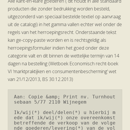
Alle kant-en-klare goederen ( dit houdt in alle standaard
producten die zonder bedrukking worden besteld,
uitgezonderd van speciaal bestelde textiel op aanvraag
uit de catalogi) in het gamma vallen echter wel onder de
regels van het herroepingsrecht. Onderstaande tekst
kan ge-copy-paste worden en is rechtsgeldig als
herroepingsformulier indien het goed onder deze
categorie valt en dit binnen de wettelijke termijn van 14
dagen na bestelling (Wetboek Economisch recht-boek
VI ‘marktpraktijken en consumentenbescherming’ wet
van 21/12/2013, BS 30.12.2013)
Aan: Copie &amp; Print nv. Turnhout
sebaan 5/77 2110 Wijnegem

Ik/wij(*) deel/delen(*) u hierbij m
ede dat ik/wij(*) onze overeenkomst 
betreffende de verkoop van de volge
nde goederen/levering(*) van de vol