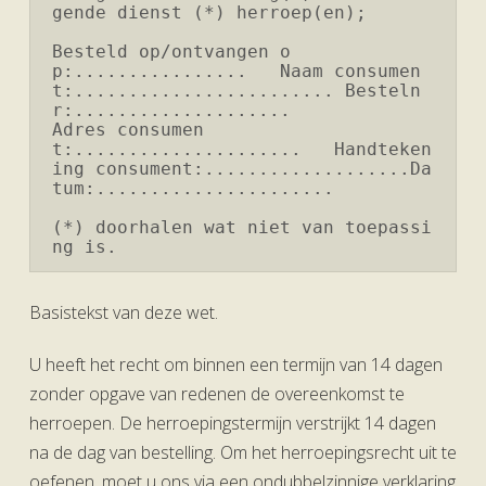
gende dienst (*) herroep(en);

Besteld op/ontvangen o
p:................   Naam consumen
t:........................ Besteln
r:....................

Adres consumen
t:.....................   Handteken
ing consument:...................Da
tum:......................

(*) doorhalen wat niet van toepassi
ng is.
Basistekst van deze wet.
U heeft het recht om binnen een termijn van 14 dagen
zonder opgave van redenen de overeenkomst te
herroepen. De herroepingstermijn verstrijkt 14 dagen
na de dag van bestelling. Om het herroepingsrecht uit te
oefenen, moet u ons via een ondubbelzinnige verklaring