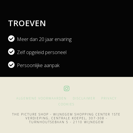
TROEVEN
Meer dan 20 jaar ervaring
Zelf opgeleid personeel
Persoonlijke aanpak
ALGEMENE VOORWAARDEN
DISCLAIMER
PRIVACY
COOKIES
THE PICTURE SHOP - WIJNEGEM SHOPPING CENTER 1STE
VERDIEPING, CENTRALE KOEPEL, 307-308 -
TURNHOUTSEBAAN 5 - 2110 WIJNEGEM