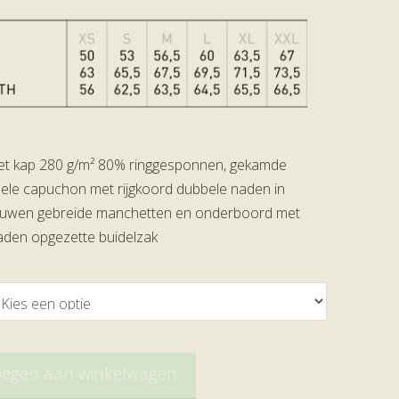
met kap 280 g/m² 80% ringgesponnen, gekamde
ele capuchon met rijgkoord dubbele naden in
mouwen gebreide manchetten en onderboord met
aden opgezette buidelzak
oegen aan winkelwagen