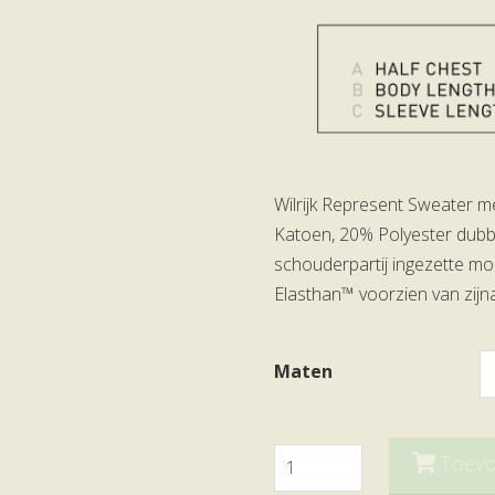
Wilrijk Represent Sweater 
Katoen, 20% Polyester dubb
schouderpartij ingezette 
Elasthan™ voorzien van zijn
Maten
Wilrijk
Toev
Represent