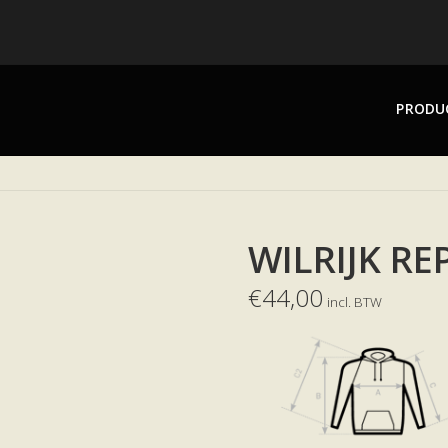
PRODU
WILRIJK RE
€
44,00
incl. BTW