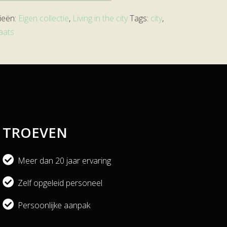
ieën:
Eigen collectie
,
Living in the city
Tags:
city
,
aats
TROEVEN
Meer dan 20 jaar ervaring
Zelf opgeleid personeel
Persoonlijke aanpak