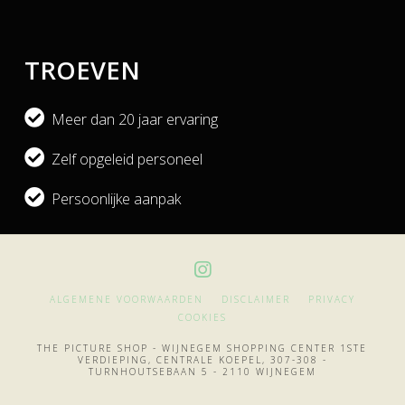
TROEVEN
Meer dan 20 jaar ervaring
Zelf opgeleid personeel
Persoonlijke aanpak
ALGEMENE VOORWAARDEN
DISCLAIMER
PRIVACY
COOKIES
THE PICTURE SHOP - WIJNEGEM SHOPPING CENTER 1STE
VERDIEPING, CENTRALE KOEPEL, 307-308 -
TURNHOUTSEBAAN 5 - 2110 WIJNEGEM