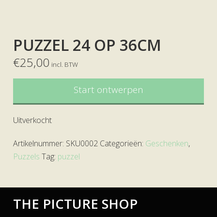
PUZZEL 24 OP 36CM
€
25,00
incl. BTW
Start ontwerpen
Uitverkocht
Artikelnummer:
SKU0002
Categorieën:
Geschenken
,
Puzzels
Tag:
puzzel
THE PICTURE SHOP