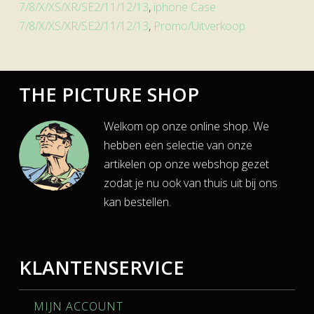
7/8/X/XS/XR/SE2/11/12/13
,
iphone Case
7/8/X/XS/XR/SE2/11/12/13
,
Promo/Uitverkoop
THE PICTURE SHOP
Welkom op onze online shop. We
hebben een selectie van onze
artikelen op onze webshop gezet
zodat je nu ook van thuis uit bij ons
kan bestellen.
KLANTENSERVICE
MIJN ACCOUNT