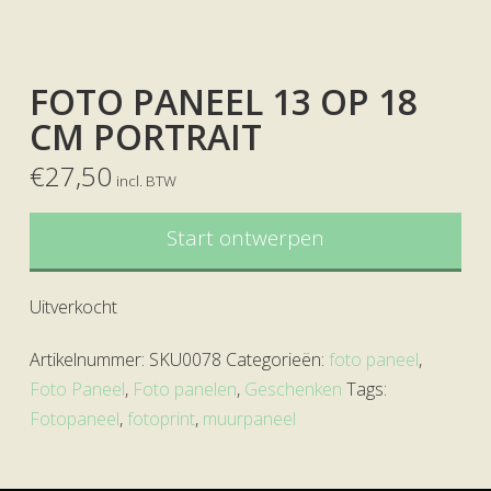
FOTO PANEEL 13 OP 18
CM PORTRAIT
€
27,50
incl. BTW
Start ontwerpen
Uitverkocht
Artikelnummer:
SKU0078
Categorieën:
foto paneel
,
Foto Paneel
,
Foto panelen
,
Geschenken
Tags:
Fotopaneel
,
fotoprint
,
muurpaneel