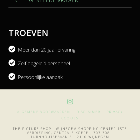
VEEL GESTELDE VRAGEN
TROEVEN
Meer dan 20 jaar ervaring
Zelf opgeleid personeel
Persoonlijke aanpak
ALGEMENE VOORWAARDEN
DISCLAIMER
PRIVACY
COOKIES
THE PICTURE SHOP - WIJNEGEM SHOPPING CENTER 1STE
VERDIEPING, CENTRALE KOEPEL, 307-308 -
TURNHOUTSEBAAN 5 - 2110 WIJNEGEM