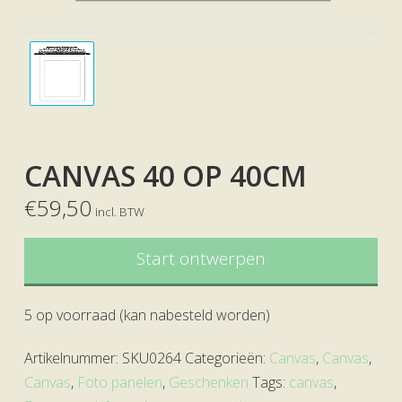
CANVAS 40 OP 40CM
€
59,50
incl. BTW
Start ontwerpen
5 op voorraad (kan nabesteld worden)
Artikelnummer:
SKU0264
Categorieën:
Canvas
,
Canvas
,
Canvas
,
Foto panelen
,
Geschenken
Tags:
canvas
,