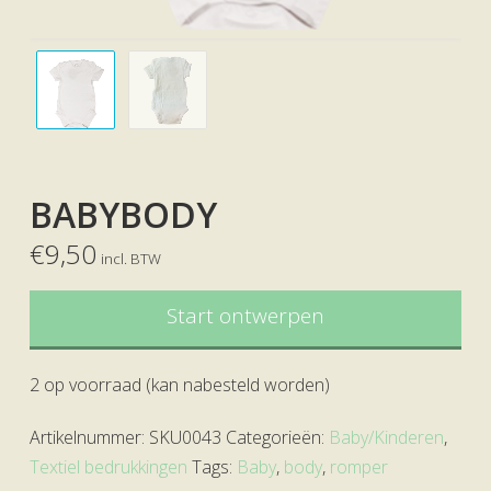
BABYBODY
€
9,50
incl. BTW
Start ontwerpen
2 op voorraad (kan nabesteld worden)
Artikelnummer:
SKU0043
Categorieën:
Baby/Kinderen
,
Textiel bedrukkingen
Tags:
Baby
,
body
,
romper