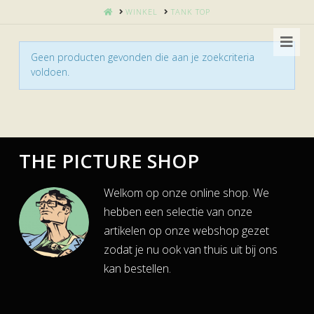
HOME
WINKEL
TANK TOP
Nav
Geen producten gevonden die aan je zoekcriteria
voldoen.
THE PICTURE SHOP
Welkom op onze online shop. We
hebben een selectie van onze
artikelen op onze webshop gezet
zodat je nu ook van thuis uit bij ons
kan bestellen.