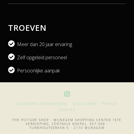
TROEVEN
Meer dan 20 jaar ervaring
Zelf opgeleid personeel
Persoonlijke aanpak
ALGEMENE VOORWAARDEN
DISCLAIMER
PRIVACY
COOKIES
THE PICTURE SHOP - WIJNEGEM SHOPPING CENTER 1STE
VERDIEPING, CENTRALE KOEPEL, 307-308 -
TURNHOUTSEBAAN 5 - 2110 WIJNEGEM