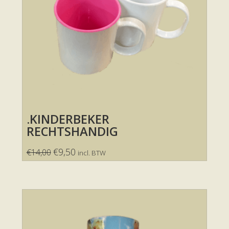
.KINDERBEKER
RECHTSHANDIG
€
9,50
€
14,00
incl. BTW