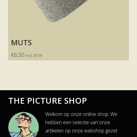
MUTS
€
6,50
incl. BTW
THE PICTURE SHOP
Welkom op onze online shop. We
hebben een selectie van onze
artikelen op onze webshop gezet