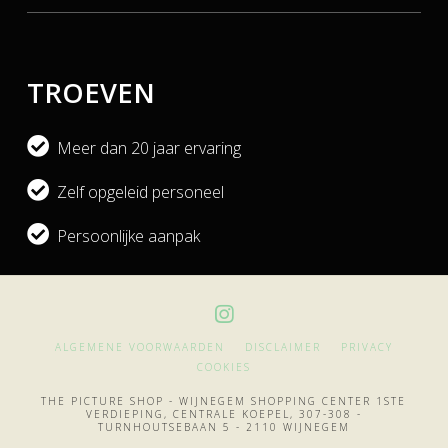
TROEVEN
Meer dan 20 jaar ervaring
Zelf opgeleid personeel
Persoonlijke aanpak
ALGEMENE VOORWAARDEN
DISCLAIMER
PRIVACY
COOKIES
THE PICTURE SHOP - WIJNEGEM SHOPPING CENTER 1STE
VERDIEPING, CENTRALE KOEPEL, 307-308 -
TURNHOUTSEBAAN 5 - 2110 WIJNEGEM