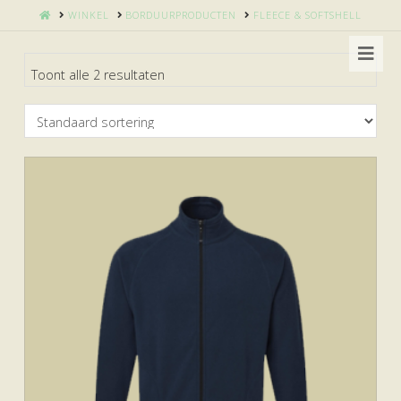
HOME
WINKEL
BORDUURPRODUCTEN
FLEECE & SOFTSHELL
Nav
Toont alle 2 resultaten