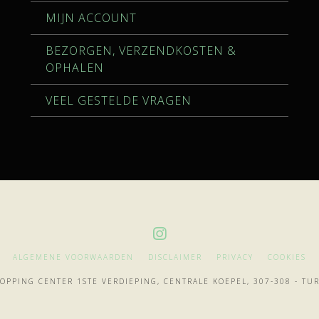
MIJN ACCOUNT
BEZORGEN, VERZENDKOSTEN &
OPHALEN
VEEL GESTELDE VRAGEN
ALGEMENE VOORWAARDEN
DISCLAIMER
PRIVACY
COOKIES
OPPING CENTER 1STE VERDIEPING, CENTRALE KOEPEL, 307-308 - T